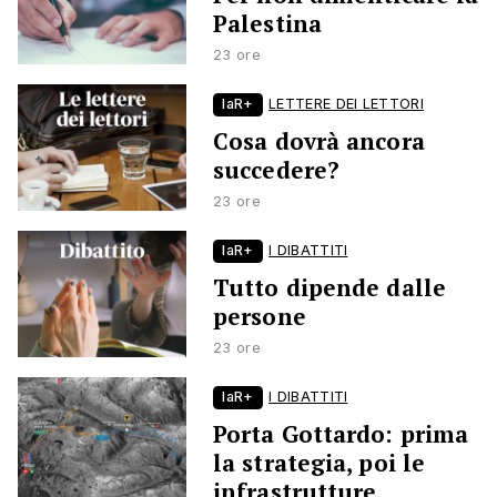
Palestina
23 ore
laR+
LETTERE DEI LETTORI
Cosa dovrà ancora
succedere?
23 ore
laR+
I DIBATTITI
Tutto dipende dalle
persone
23 ore
laR+
I DIBATTITI
Porta Gottardo: prima
la strategia, poi le
infrastrutture