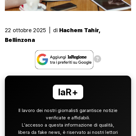
22 ottobre 2025
|
di
Hachem Tahir,
Bellinzona
laR+
Il lavoro dei nostri giornalisti garantisce notizie
verificate e affidabili.
L’accesso a questa informazione di qualità,
libera da fake news, è riservato ai nostri lettori