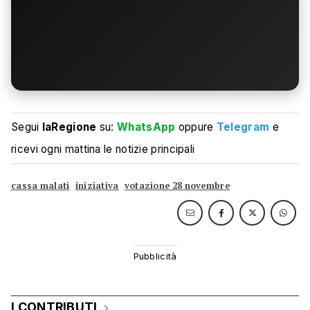
Segui
laRegione
su:
WhatsApp
oppure
Telegram
e
ricevi ogni mattina le notizie principali
cassa malati
iniziativa
votazione 28 novembre
I CONTRIBUTI