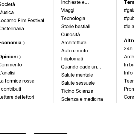
Inchieste e
Tem
Società
approfondimenti
Viaggi
#ga
Musica
Tecnologia
#pub
Locarno Film Festival
Storie bestiali
#le 
Castellinaria
Curiosità
info
Altr
Economia
Architettura
24h
Auto e moto
Opinioni
Arch
I diplomati
Commento
In b
Quando cade un
L'analisi
Info
quadro
Salute mentale
La formica rossa
Tea
Salute sessuale
I contributi
Prom
Ticino Scienza
Lettere dei lettori
Conc
Scienza e medicina