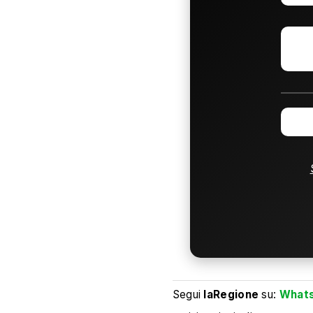
Segui
laRegione
su:
What