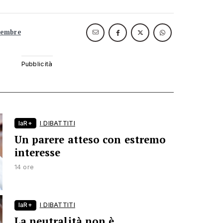
ttembre
laR+
I DIBATTITI
Un parere atteso con estremo
interesse
14 ore
laR+
I DIBATTITI
La neutralità non è