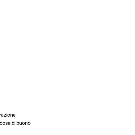
cazione
Tombola
cosa di buono
Fumetto
Vignette