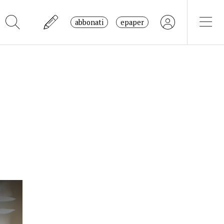
abbonati
epaper