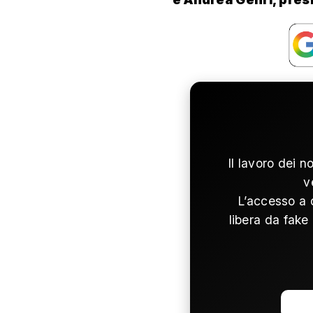
Il lavoro dei n
v
L’accesso a 
libera da fake 