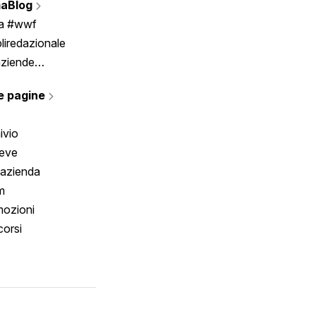
aBlog
Scrivici
ia #wwf
liredazionale
aziende
rmano
e pagine
ivio
reve
 azienda
m
ozioni
orsi