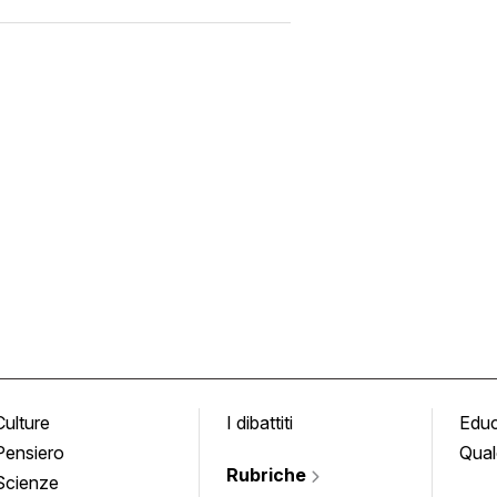
Culture
I dibattiti
Edu
Pensiero
Qual
Rubriche
Scienze