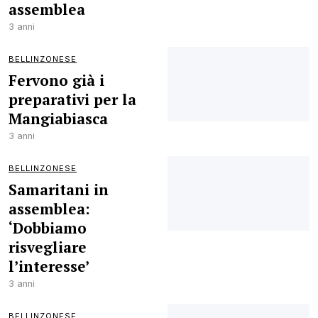
assemblea
3 anni
BELLINZONESE
Fervono già i
preparativi per la
Mangiabiasca
3 anni
BELLINZONESE
Samaritani in
assemblea:
‘Dobbiamo
risvegliare
l’interesse’
3 anni
BELLINZONESE