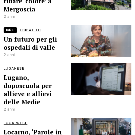
ridare ‘colore’ a
Mergoscia
2 anni
laR+
I DIBATTITI
Un futuro per gli
ospedali di valle
2 anni
LUGANESE
Lugano,
doposcuola per
allieve e allievi
delle Medie
2 anni
LOCARNESE
Locarno, ‘Parole in