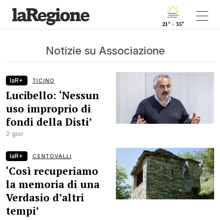
21° - 35°
Notizie su Associazione
laR+
TICINO
Lucibello: ‘Nessun
uso improprio di
fondi della Disti’
2 gior
laR+
CENTOVALLI
‘Così recuperiamo
la memoria di una
Verdasio d’altri
tempi’