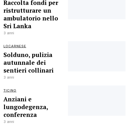
Raccolta fondi per
ristrutturare un
ambulatorio nello
Sri Lanka
3 anni
LOCARNESE
Solduno, pulizia
autunnale dei
sentieri collinari
3 anni
TICINO
Anziani e
lungodegenza,
conferenza
3 anni