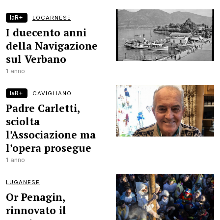
laR+
LOCARNESE
I duecento anni
della Navigazione
sul Verbano
1 anno
laR+
CAVIGLIANO
Padre Carletti,
sciolta
l’Associazione ma
l’opera prosegue
1 anno
LUGANESE
Or Penagin,
rinnovato il