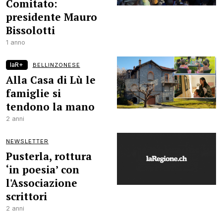
Comitato:
presidente Mauro
Bissolotti
1 anno
laR+
BELLINZONESE
Alla Casa di Lù le
famiglie si
tendono la mano
2 anni
NEWSLETTER
Pusterla, rottura
‘in poesia’ con
l'Associazione
scrittori
2 anni