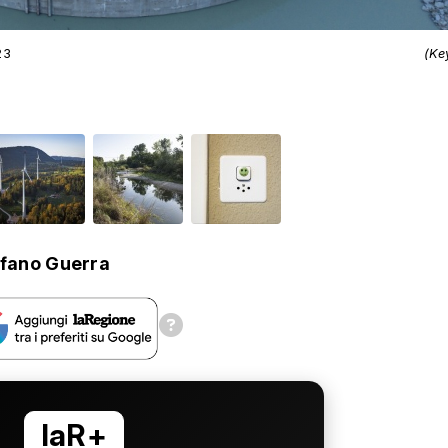
23
(Ke
fano Guerra
laR+