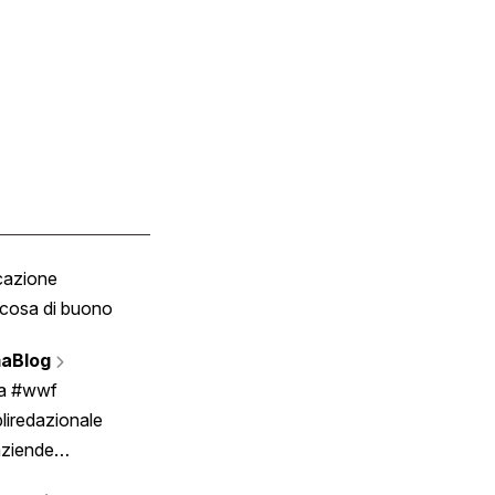
cazione
Tombola
cosa di buono
Fumetto
Vignette
aBlog
Scrivici
ia #wwf
liredazionale
aziende
rmano