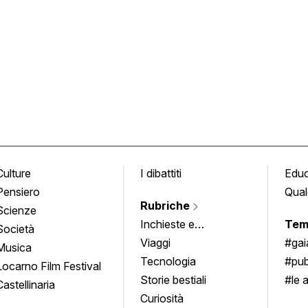
Culture
I dibattiti
Edu
Pensiero
Qual
Rubriche
Scienze
Inchieste e
Tem
Società
approfondimenti
Viaggi
#ga
Musica
Tecnologia
#pub
Locarno Film Festival
Storie bestiali
#le 
Castellinaria
Curiosità
info