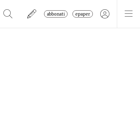
abbonati
epaper