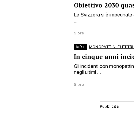
Obiettivo 2030 quas
La Svizzera si è impegnata a
...
5 ore
laR+
MONOPATTINI ELETTRI
In cinque anni inci
Gli incidenti con monopattin
negli ultimi ...
5 ore