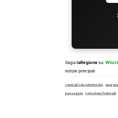
Segui
laRegione
su:
What
notizie principali
centrali idroelettriche
energi
paesaggio
votazioni federali