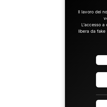
Il lavoro dei n
v
L’accesso a 
libera da fake 