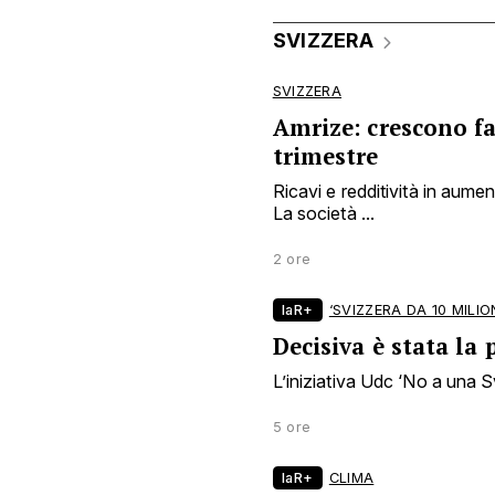
SVIZZERA
SVIZZERA
Amrize: crescono fa
trimestre
Ricavi e redditività in aume
La società ...
2 ore
laR+
‘SVIZZERA DA 10 MILION
Decisiva è stata la
L’iniziativa Udc ‘No a una Sv
5 ore
laR+
CLIMA