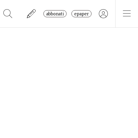
abbonati
epaper