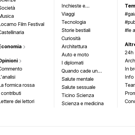
Inchieste e
Tem
Società
approfondimenti
Viaggi
#ga
Musica
Tecnologia
#pub
Locarno Film Festival
Storie bestiali
#le 
Castellinaria
Curiosità
info
Altr
Economia
Architettura
24h
Auto e moto
Opinioni
Arch
I diplomati
Commento
In b
Quando cade un
L'analisi
Info
quadro
Salute mentale
La formica rossa
Tea
Salute sessuale
I contributi
Prom
Ticino Scienza
Lettere dei lettori
Conc
Scienza e medicina