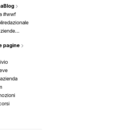
aBlog
Scrivici
ia #wwf
liredazionale
aziende
rmano
e pagine
ivio
reve
 azienda
m
ozioni
orsi