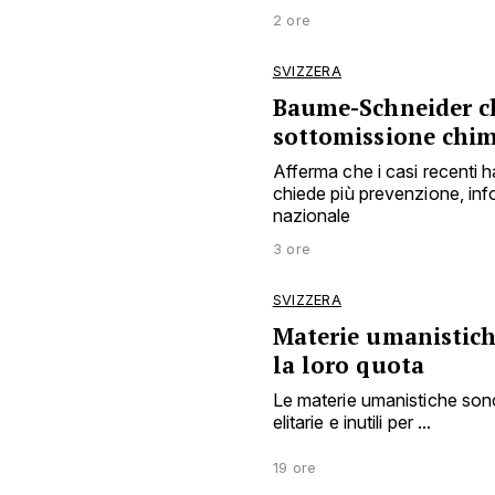
2 ore
SVIZZERA
Baume-Schneider ch
sottomissione chim
Afferma che i casi recenti
chiede più prevenzione, inf
nazionale
3 ore
SVIZZERA
Materie umanistiche
la loro quota
Le materie umanistiche sono
elitarie e inutili per ...
19 ore