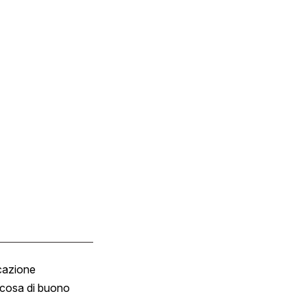
cazione
Tombola
cosa di buono
Fumetto
Vignette