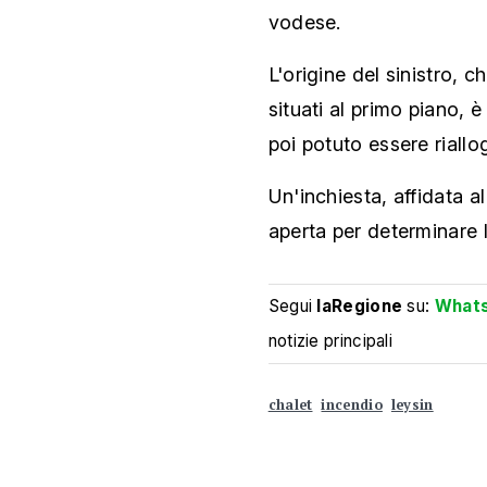
vodese.
L'origine del sinistro, c
situati al primo piano, 
poi potuto essere riallog
Un'inchiesta, affidata a
aperta per determinare l
Segui
laRegione
su:
What
notizie principali
chalet
incendio
leysin