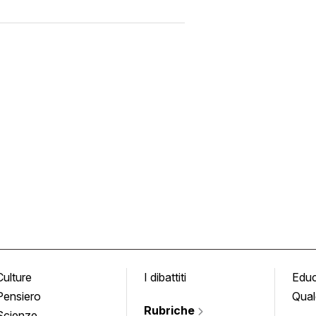
Culture
I dibattiti
Edu
Pensiero
Qual
Rubriche
Scienze