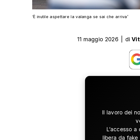
‘È inutile aspettare la valanga se sai che arriva’
11 maggio 2026
|
di
Vi
Il lavoro dei n
v
L’accesso a 
libera da fake 