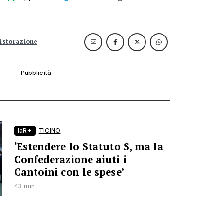
ristorazione
laR+
TICINO
‘Estendere lo Statuto S, ma la
Confederazione aiuti i
Cantoini con le spese’
43 min