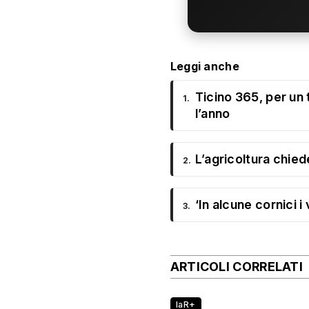
Leggi anche
Ticino 365, per un 
1.
l’anno
L’agricoltura chiede
2.
‘In alcune cornici i
3.
ARTICOLI CORRELATI
laR+