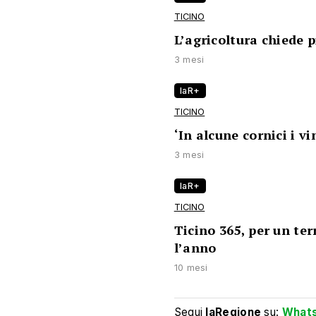
TICINO
L’agricoltura chiede p
3 mesi
laR+
TICINO
‘In alcune cornici i v
3 mesi
laR+
TICINO
Ticino 365, per un terr
l’anno
10 mesi
Segui
laRegione
su:
What