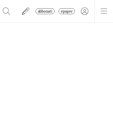
abbonati
epaper