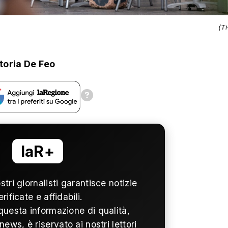
(T
ttoria De Feo
laR+
ostri giornalisti garantisce notizie
erificate e affidabili.
questa informazione di qualità,
news, è riservato ai nostri lettori