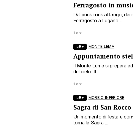
Ferragosto in musi
Dal punk rock al tango, dai r
Ferragosto a Lugano ...
1 ora
laR+
MONTE LEMA
Appuntamento stel
Il Monte Lema si prepara ad
del cielo. Il ...
1 ora
laR+
MORBIO INFERIORE
Sagra di San Rocco
Un momento di festa e convi
torna la Sagra ...