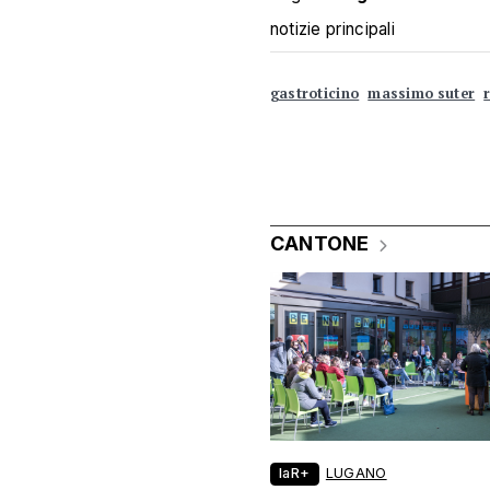
notizie principali
gastroticino
massimo suter
CANTONE
laR+
LUGANO