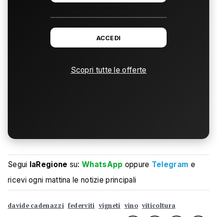
ACCEDI
Scopri tutte le offerte
Segui
laRegione
su:
WhatsApp
oppure
Telegram
e
ricevi ogni mattina le notizie principali
davide cadenazzi
federviti
vigneti
vino
viticoltura