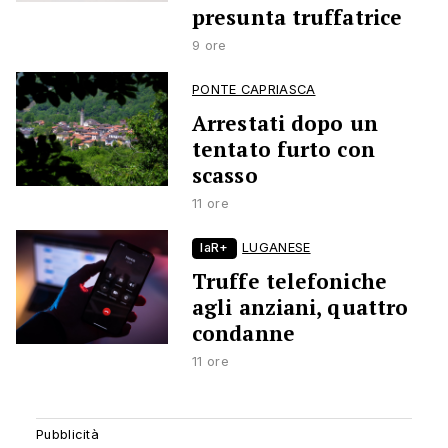
presunta truffatrice
9 ore
PONTE CAPRIASCA
Arrestati dopo un
tentato furto con
scasso
11 ore
laR+
LUGANESE
Truffe telefoniche
agli anziani, quattro
condanne
11 ore