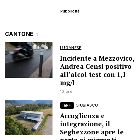
CANTONE
LUGANESE
Incidente a Mezzovico,
Andrea Censi positivo
all’alcol test con 1,1
mg/l
10 ore
laR+
GIUBIASCO
Accoglienza e
integrazione, il
Seghezzone apre le