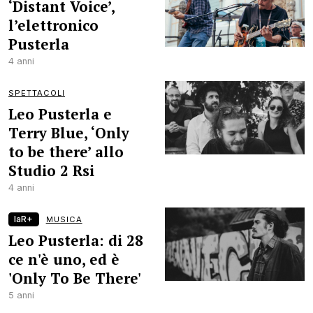
‘Distant Voice’,
l’elettronico
Pusterla
4 anni
SPETTACOLI
Leo Pusterla e
Terry Blue, ‘Only
to be there’ allo
Studio 2 Rsi
4 anni
laR+
MUSICA
Leo Pusterla: di 28
ce n'è uno, ed è
'Only To Be There'
5 anni