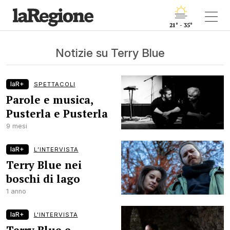
21° - 35°
Notizie su Terry Blue
laR+
SPETTACOLI
Parole e musica,
Pusterla e Pusterla
9 mesi
laR+
L’INTERVISTA
Terry Blue nei
boschi di lago
1 anno
laR+
L'INTERVISTA