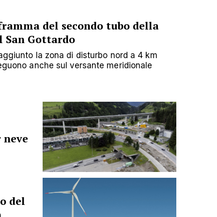
aframma del secondo tubo della
el San Gottardo
aggiunto la zona di disturbo nord a 4 km
oseguono anche sul versante meridionale
r neve
o del
n