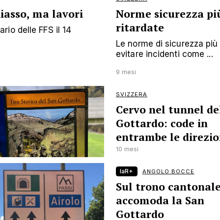
iasso, ma lavori
Norme sicurezza più
ritardate
io delle FFS il 14
Le norme di sicurezza più s
evitare incidenti come ...
9 mesi
SVIZZERA
Cervo nel tunnel de
Gottardo: code in
entrambe le direzio
10 mesi
laR+
ANGOLO BOCCE
Sul trono cantonale
accomoda la San
Gottardo