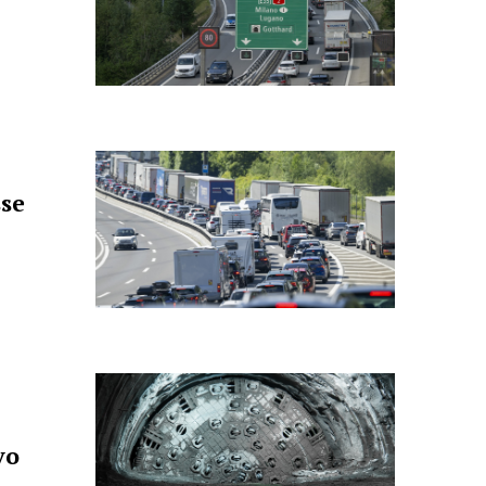
sse
vo