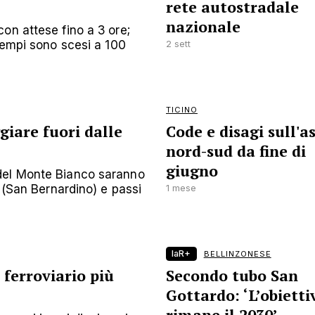
rete autostradale
nazionale
on attese fino a 3 ore;
 tempi sono scesi a 100
2 sett
TICINO
giare fuori dalle
Code e disagi sull'a
nord-sud da fine di
giugno
del Monte Bianco saranno
3 (San Bernardino) e passi
1 mese
laR+
BELLINZONESE
 ferroviario più
Secondo tubo San
Gottardo: ‘L’obietti