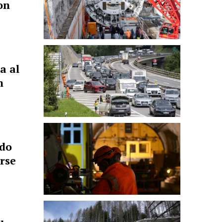
on
a al
n
rdo
erse