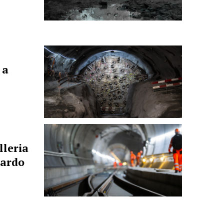
 a
lleria
tardo