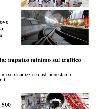
uove
la
ia
la: impatto minimo sul traffico
icura su sicurezza e costi nonostante
nti
 500