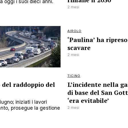
rimane il 2030’
 oggi i suoi dieci anni.
2 mesi
AIROLO
‘Paulina’ ha ripreso
scavare
2 mesi
TICINO
o del raddoppio del
L’incidente nella ga
di base del San Got
‘era evitabile’
gno; iniziati i lavori
anto, prosegue la gestione
2 mesi