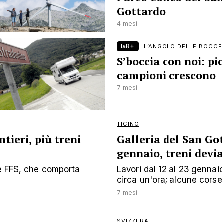
Gottardo
4 mesi
laR+
L’ANGOLO DELLE BOCCE
S’boccia con noi: pi
campioni crescono
7 mesi
TICINO
tieri, più treni
Galleria del San G
gennaio, treni devi
le FFS, che comporta
Lavori dal 12 al 23 gennaio
circa un'ora; alcune cors
7 mesi
SVIZZERA