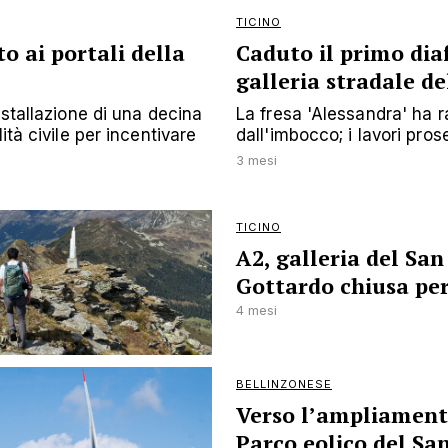
TICINO
o ai portali della
Caduto il primo di
galleria stradale d
nstallazione di una decina
La fresa 'Alessandra' ha r
ità civile per incentivare
dall'imbocco; i lavori pr
3 mesi
TICINO
A2, galleria del San
Gottardo chiusa pe
4 mesi
BELLINZONESE
Verso l’ampliament
Parco eolico del Sa