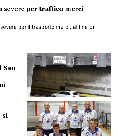
 severe per traffico merci
evere per il trasporto merci, al fine di
l San
ni
 si