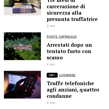
Tre mesi di
carcerazione di
sicurezza alla
presunta truffatrice
2 ore
PONTE CAPRIASCA
Arrestati dopo un
tentato furto con
scasso
4 ore
laR+
LUGANESE
Truffe telefoniche
agli anziani, quattro
condanne
4 ore