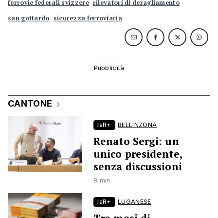
ferrovie federali svizzere
rilevatori di deragliamento
san gottardo
sicurezza ferroviaria
CANTONE
laR+
BELLINZONA
Renato Sergi: un
unico presidente,
senza discussioni
8 min
laR+
LUGANESE