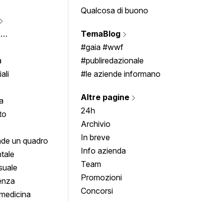
Qualcosa di buono
Fumet
Vigne
e
TemaBlog
Scrivi
imenti
#gaia #wwf
a
#publiredazionale
ali
#le aziende informano
Altre pagine
a
24h
to
Archivio
In breve
de un quadro
Info azienda
tale
Team
suale
Promozioni
enza
Concorsi
medicina