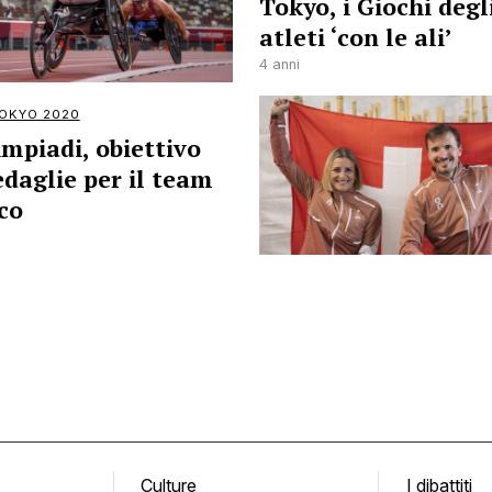
Tokyo, i Giochi degl
atleti ‘con le ali’
4 anni
OKYO 2020
impiadi, obiettivo
edaglie per il team
co
Culture
I dibattiti