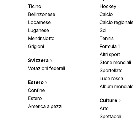
Ticino
Hockey
Bellinzonese
Calcio
Locarnese
Calcio regional
Luganese
Sci
Mendrisiotto
Tennis
Grigioni
Formula 1
Altri sport
Svizzera
Storie mondiali
Votazioni federali
Sportellate
Luce rossa
Estero
Album mondial
Confine
Estero
Culture
America a pezzi
Arte
Spettacoli