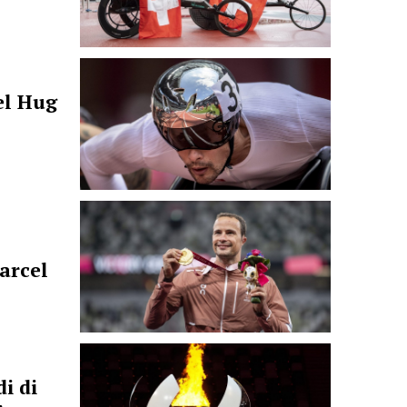
el Hug
arcel
i di