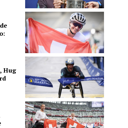
ude
o:
, Hug
ord
i
e