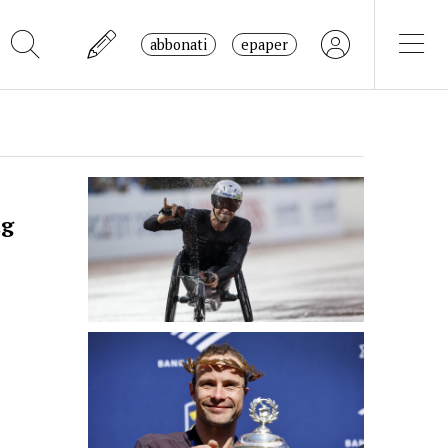
abbonati
epaper
ug