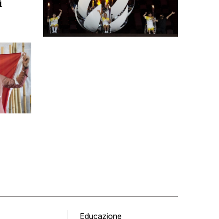
i
Educazione
Tomb