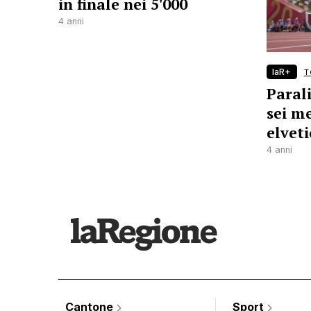
in finale nei 5'000
4 anni
laR+
T
Paral
sei m
elveti
4 anni
Cantone
Sport