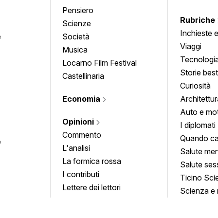
Pensiero
Rubriche
Scienze
Inchieste 
e
Società
approfond
Viaggi
Musica
Tecnologi
Locarno Film Festival
Storie besti
Castellinaria
Curiosità
Economia
Architettur
Auto e mo
Opinioni
I diplomati
Commento
Quando ca
e
L'analisi
Salute men
La formica rossa
Salute ses
I contributi
Ticino Sci
Lettere dei lettori
Scienza e 