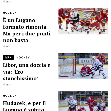
4 anni
HOCKEY
È un Lugano
formato rimonta.
Ma per i due punti
non basta
4 anni
laR+
HOCKEY
Libor, una doccia e
via: ‘Ero
stanchissimo’
4 anni
HOCKEY
Hudacek, e per il
Lugano è subito