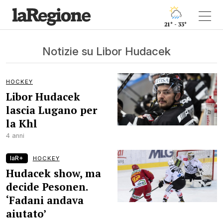
21° - 33°
Notizie su Libor Hudacek
HOCKEY
Libor Hudacek
lascia Lugano per
la Khl
4 anni
laR+
HOCKEY
Hudacek show, ma
decide Pesonen.
‘Fadani andava
aiutato’