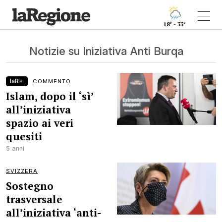
18° - 33°
Notizie su Iniziativa Anti Burqa
laR+
COMMENTO
Islam, dopo il ‘sì’
all’iniziativa
spazio ai veri
quesiti
5 anni
SVIZZERA
Sostegno
trasversale
all’iniziativa ‘anti-