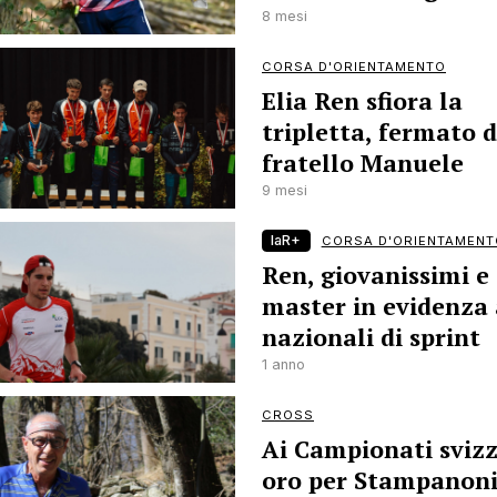
8 mesi
CORSA D'ORIENTAMENTO
Elia Ren sfiora la
tripletta, fermato d
fratello Manuele
9 mesi
laR+
CORSA D'ORIENTAMENT
Ren, giovanissimi e
master in evidenza 
nazionali di sprint
1 anno
CROSS
Ai Campionati svizz
oro per Stampanoni