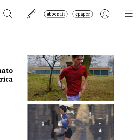
abbonati
epaper
nato
rica