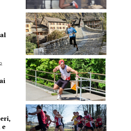
al
O
ai
eri,
 e