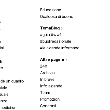
Educazione
Tomb
Qualcosa di buono
Fumet
Vigne
e
TemaBlog
Scrivi
imenti
#gaia #wwf
a
#publiredazionale
ali
#le aziende informano
Altre pagine
a
24h
to
Archivio
In breve
de un quadro
Info azienda
tale
Team
suale
Promozioni
enza
Concorsi
medicina