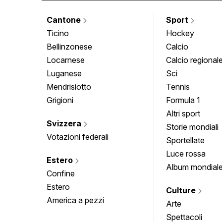
Cantone
Sport
Ticino
Hockey
Bellinzonese
Calcio
Locarnese
Calcio regional
Luganese
Sci
Mendrisiotto
Tennis
Grigioni
Formula 1
Altri sport
Svizzera
Storie mondiali
Votazioni federali
Sportellate
Luce rossa
Estero
Album mondial
Confine
Estero
Culture
America a pezzi
Arte
Spettacoli