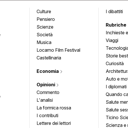
Culture
I dibattiti
Pensiero
Rubriche
Scienze
Inchieste 
e
Società
approfond
Viaggi
Musica
Tecnologi
Locarno Film Festival
Storie besti
Castellinaria
Curiosità
Economia
Architettur
Auto e mo
Opinioni
I diplomati
Commento
Quando ca
e
L'analisi
Salute men
La formica rossa
Salute ses
I contributi
Ticino Sci
Lettere dei lettori
Scienza e 