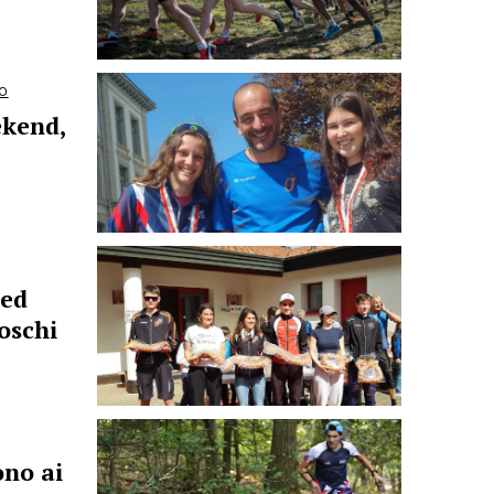
O
ekend,
 ed
oschi
ono ai