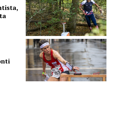
tista,
ta
onti