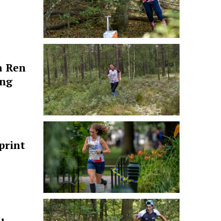
a Ren
ong
print