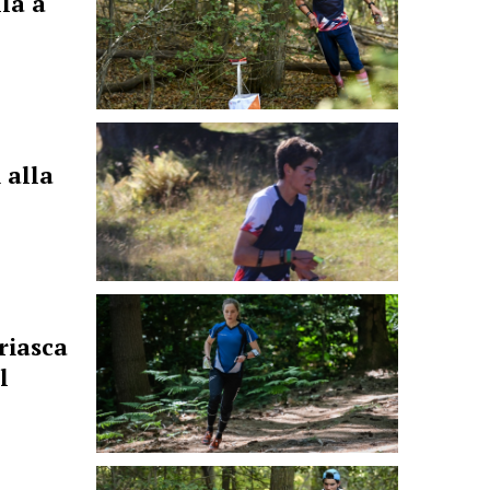
lla a
 alla
riasca
l