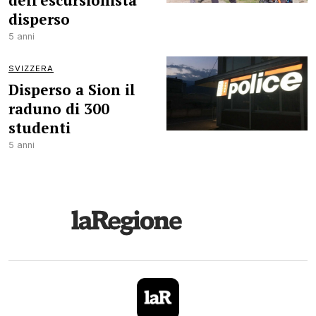
dell'escursionista
disperso
5 anni
SVIZZERA
Disperso a Sion il
raduno di 300
studenti
5 anni