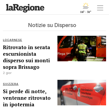
16° - 31°
Notizie su Disperso
LOCARNESE
Ritrovato in serata
escursionista
disperso sui monti
sopra Brissago
2 gior
SVIZZERA
Si perde di notte,
ventenne ritrovato
in ipotermia