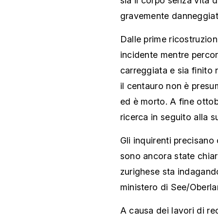
sia il corpo senza vita 
gravemente danneggiat
Dalle prime ricostruzio
incidente mentre percorr
carreggiata e sia finito
il centauro non è presum
ed è morto. A fine otto
ricerca in seguito alla 
Gli inquirenti precisano
sono ancora state chiari
zurighese sta indagando
ministero di See/Oberla
A causa dei lavori di r