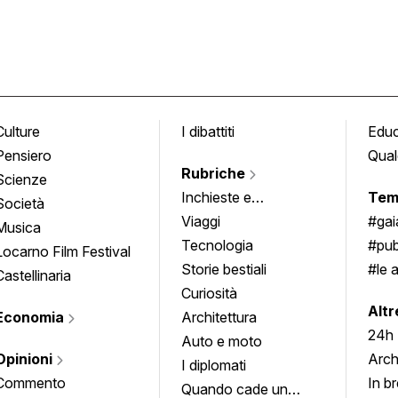
Culture
I dibattiti
Edu
Pensiero
Qual
Rubriche
Scienze
Inchieste e
Tem
Società
approfondimenti
Viaggi
#ga
Musica
Tecnologia
#pub
Locarno Film Festival
Storie bestiali
#le 
Castellinaria
Curiosità
info
Altr
Economia
Architettura
24h
Auto e moto
Opinioni
Arch
I diplomati
Commento
In b
Quando cade un