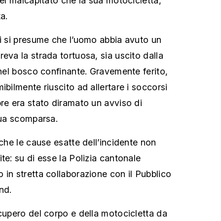
del malcapitato che la sua motocicletta,
a.
ni si presume che l’uomo abbia avuto un
eva la strada tortuosa, sia uscito dalla
 nel bosco confinante. Gravemente ferito,
ibilmente riuscito ad allertare i soccorsi
bre era stato diramato un avviso di
sua scomparsa.
 che le cause esatte dell’incidente non
te: su di esse la Polizia cantonale
 in stretta collaborazione con il Pubblico
nd.
ecupero del corpo e della motocicletta da