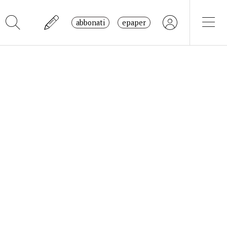
abbonati
epaper