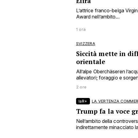
Efira
L’attrice franco-belga Virgin
Award nell’ambito...
1 ora
SVIZZERA
Siccità mette in dif
orientale
All’alpe Oberchäseren l’acqu
allevatori; foraggio e sorgen
2 ore
laR+
LA VERTENZA COMMER
Trump fa la voce g
Nell’ambito della controve
indirettamente minacciato la 