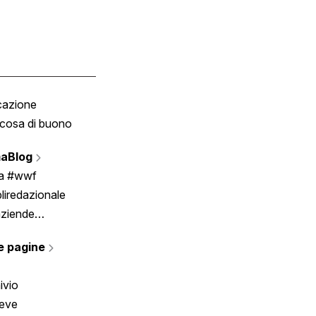
cazione
Tombola
cosa di buono
Fumetto
Vignette
aBlog
Scrivici
ia #wwf
liredazionale
aziende
rmano
e pagine
ivio
reve