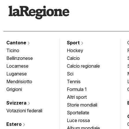
Cantone
Sport
Ticino
Hockey
Bellinzonese
Calcio
Locarnese
Calcio regionale
Luganese
Sci
Mendrisiotto
Tennis
Grigioni
Formula 1
Altri sport
Svizzera
Storie mondiali
Votazioni federali
Sportellate
Luce rossa
Estero
Album mondiale