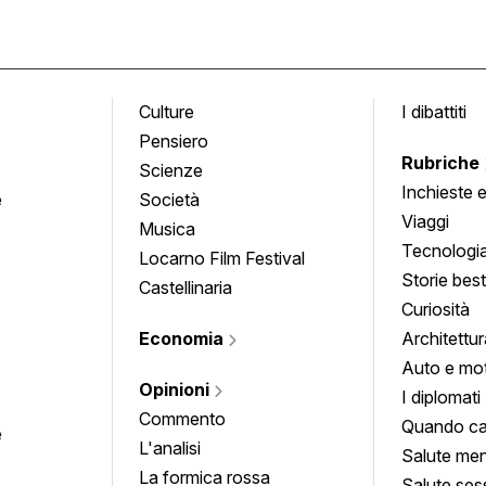
Culture
I dibattiti
Pensiero
Rubriche
Scienze
Inchieste 
e
Società
approfond
Viaggi
Musica
Tecnologi
Locarno Film Festival
Storie besti
Castellinaria
Curiosità
Economia
Architettur
Auto e mo
Opinioni
I diplomati
Commento
Quando ca
e
L'analisi
Salute men
La formica rossa
Salute ses