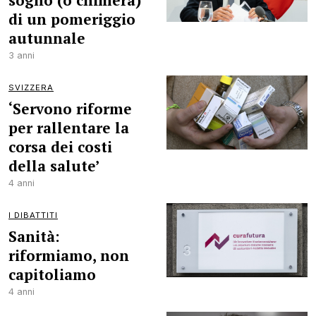
sogno (o chimera)
di un pomeriggio
autunnale
3 anni
SVIZZERA
‘Servono riforme
per rallentare la
corsa dei costi
della salute’
4 anni
I DIBATTITI
Sanità:
riformiamo, non
capitoliamo
4 anni