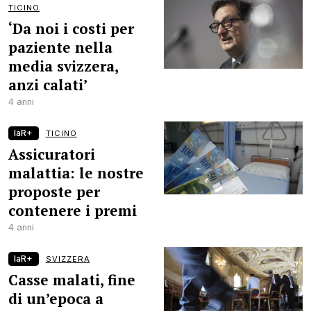
TICINO
‘Da noi i costi per
paziente nella
media svizzera,
anzi calati’
4 anni
laR+
TICINO
Assicuratori
malattia: le nostre
proposte per
contenere i premi
4 anni
laR+
SVIZZERA
Casse malati, fine
di un’epoca a