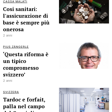
CASSA MALATI
Cosi sanitari:
l'assicurazione di
base è sempre più
onerosa
2 anni
PIUS ZÄNGERLE
‘Questa riforma è
un tipico
compromesso
svizzero’
2 anni
SVIZZERA
Tardoc e forfait,
palla nel campo