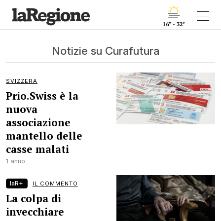
16° - 32°
Notizie su Curafutura
SVIZZERA
Prio.Swiss è la
nuova
associazione
mantello delle
casse malati
1 anno
laR+
IL COMMENTO
La colpa di
invecchiare