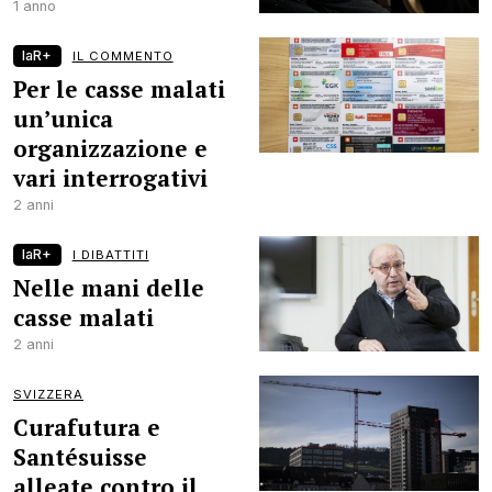
1 anno
laR+
IL COMMENTO
Per le casse malati
un’unica
organizzazione e
vari interrogativi
2 anni
laR+
I DIBATTITI
Nelle mani delle
casse malati
2 anni
SVIZZERA
Curafutura e
Santésuisse
alleate contro il