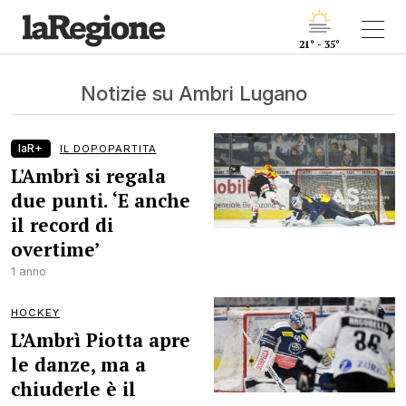
21° - 35°
Notizie su Ambri Lugano
laR+
IL DOPOPARTITA
L'Ambrì si regala
due punti. ‘E anche
il record di
overtime’
1 anno
HOCKEY
L’Ambrì Piotta apre
le danze, ma a
chiuderle è il