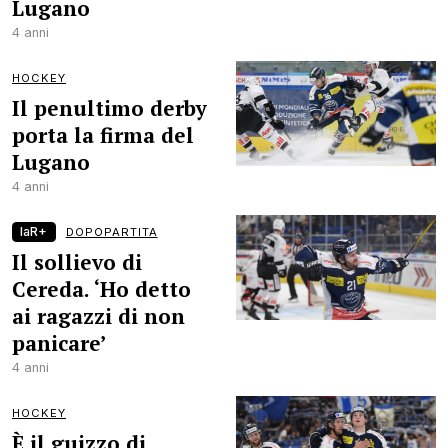
Lugano
4 anni
HOCKEY
Il penultimo derby
porta la firma del
Lugano
4 anni
laR+
DOPOPARTITA
Il sollievo di
Cereda. ‘Ho detto
ai ragazzi di non
panicare’
4 anni
HOCKEY
È il guizzo di