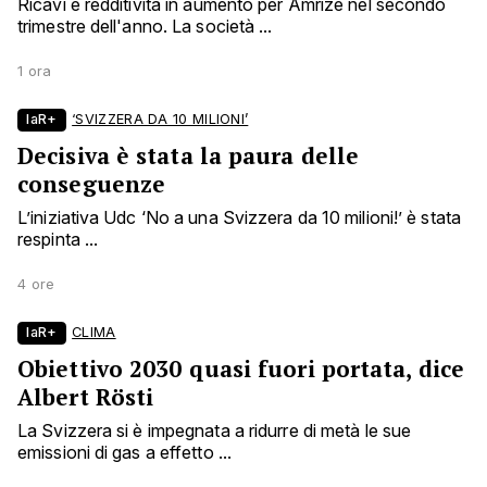
Ricavi e redditività in aumento per Amrize nel secondo
trimestre dell'anno. La società ...
1 ora
laR+
‘SVIZZERA DA 10 MILIONI’
Decisiva è stata la paura delle
conseguenze
L’iniziativa Udc ‘No a una Svizzera da 10 milioni!’ è stata
respinta ...
4 ore
laR+
CLIMA
Obiettivo 2030 quasi fuori portata, dice
Albert Rösti
La Svizzera si è impegnata a ridurre di metà le sue
emissioni di gas a effetto ...