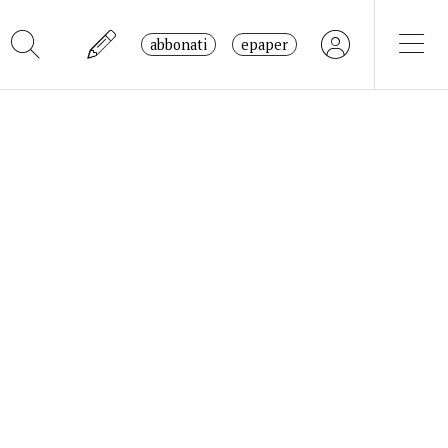
abbonati
epaper