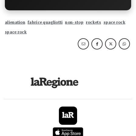
alienation
fabrice quagliotti
non-stop
rockets
space rock
space rock