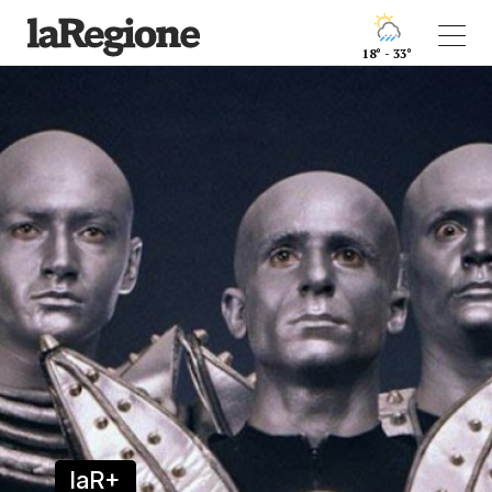
18° - 33°
laR+