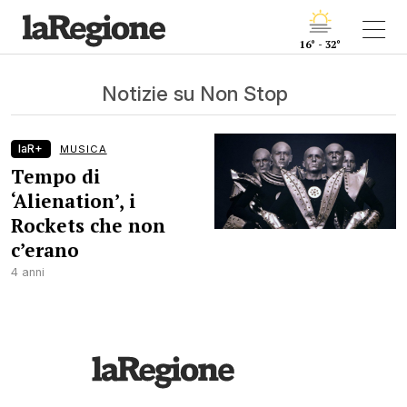
16° - 32°
Notizie su Non Stop
laR+
MUSICA
Tempo di
‘Alienation’, i
Rockets che non
c’erano
4 anni