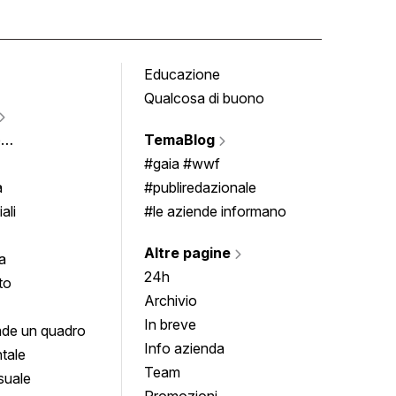
Educazione
Tomb
Qualcosa di buono
Fumet
Vigne
e
TemaBlog
Scrivi
imenti
#gaia #wwf
a
#publiredazionale
ali
#le aziende informano
Altre pagine
a
24h
to
Archivio
In breve
de un quadro
Info azienda
tale
Team
suale