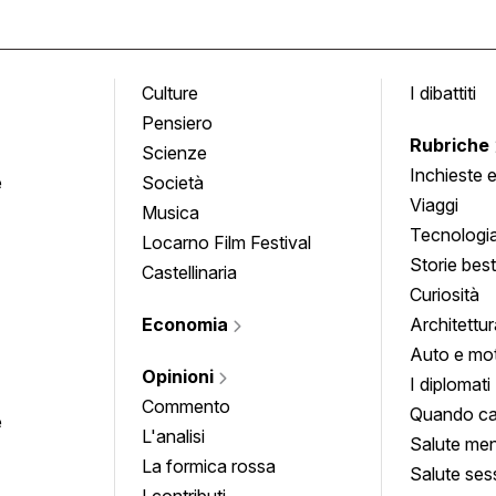
Culture
I dibattiti
Pensiero
Rubriche
Scienze
Inchieste 
e
Società
approfond
Viaggi
Musica
Tecnologi
Locarno Film Festival
Storie besti
Castellinaria
Curiosità
Economia
Architettur
Auto e mo
Opinioni
I diplomati
Commento
Quando ca
e
L'analisi
Salute men
La formica rossa
Salute ses