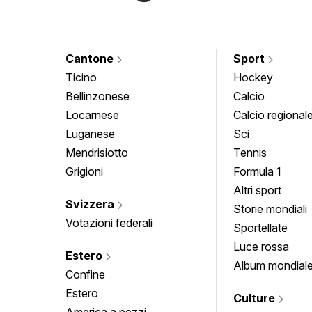
Cantone
Sport
Ticino
Hockey
Bellinzonese
Calcio
Locarnese
Calcio regional
Luganese
Sci
Mendrisiotto
Tennis
Grigioni
Formula 1
Altri sport
Svizzera
Storie mondiali
Votazioni federali
Sportellate
Luce rossa
Estero
Album mondial
Confine
Estero
Culture