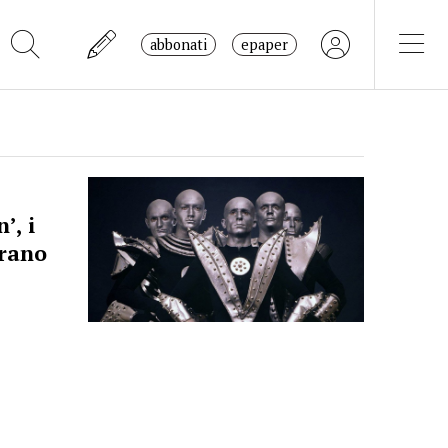
abbonati
epaper
’, i
erano