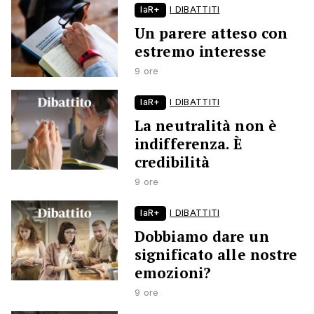
laR+
I DIBATTITI
Un parere atteso con
estremo interesse
9 ore
laR+
I DIBATTITI
La neutralità non è
indifferenza. È
credibilità
9 ore
laR+
I DIBATTITI
Dobbiamo dare un
significato alle nostre
emozioni?
9 ore