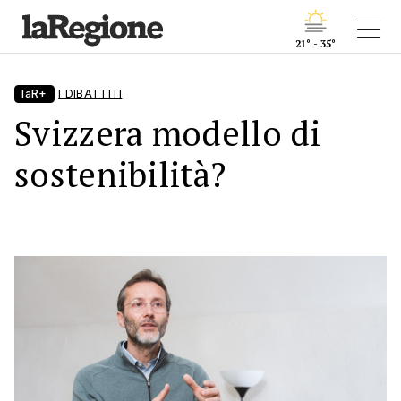
21° - 35°
laR+
I DIBATTITI
Svizzera modello di
sostenibilità?