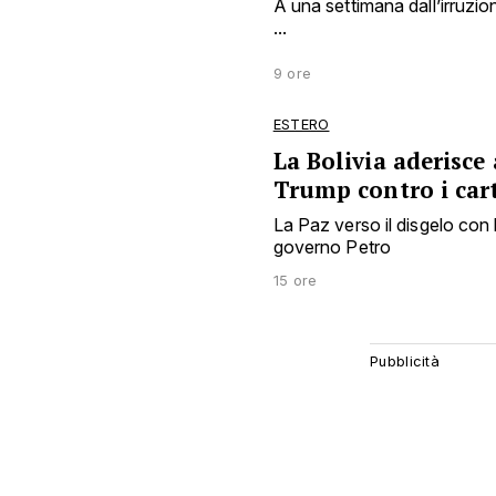
A una settimana dall’irruzion
...
9 ore
ESTERO
La Bolivia aderisce
Trump contro i cart
La Paz verso il disgelo con 
governo Petro
15 ore