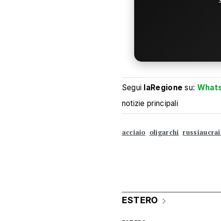
Segui
laRegione
su:
What
notizie principali
acciaio
oligarchi
russiaucra
ESTERO