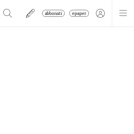
abbonati
epaper