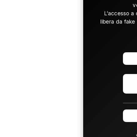
v
L’accesso a 
libera da fake 