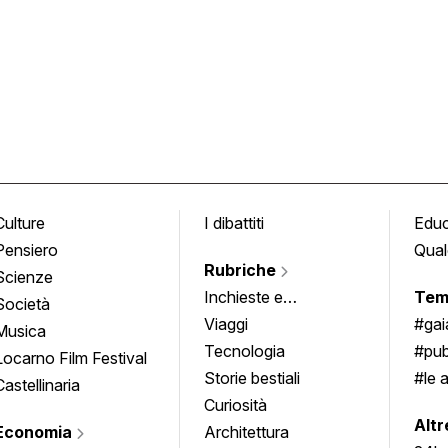
Culture
I dibattiti
Edu
Pensiero
Qual
Rubriche
Scienze
Inchieste e
Tem
Società
approfondimenti
Viaggi
#ga
Musica
Tecnologia
#pub
Locarno Film Festival
Storie bestiali
#le 
Castellinaria
Curiosità
info
Altr
Economia
Architettura