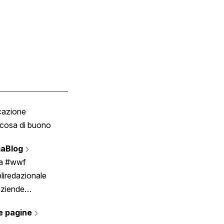
cazione
Tombola
cosa di buono
Fumetto
Vignette
aBlog
Scrivici
ia #wwf
liredazionale
aziende
rmano
e pagine