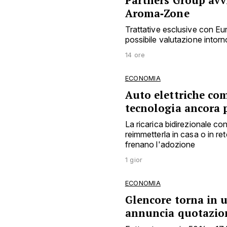
Aroma‑Zone
Trattative esclusive con E
possibile valutazione intorno
14 ore
ECONOMIA
Auto elettriche co
tecnologia ancora 
La ricarica bidirezionale c
reimmetterla in casa o in ret
frenano l'adozione
1 gior
ECONOMIA
Glencore torna in ut
annuncia quotazion
Fatturato quasi +50% a 174 mi