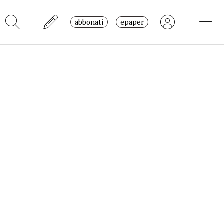
abbonati
epaper