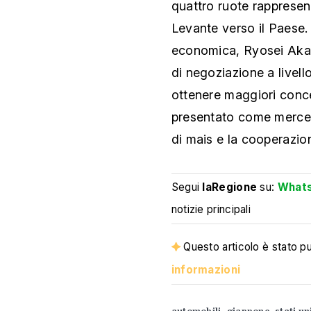
quattro ruote rappresent
Levante verso il Paese. I
economica, Ryosei Akaza
di negoziazione a livello
ottenere maggiori conc
presentato come merce 
di mais e la cooperazio
Segui
laRegione
su:
What
notizie principali
Questo articolo è stato pub
informazioni
automobili
giappone
stati un