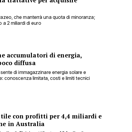
urazeo, che manterrà una quota di minoranza;
 a 2 miliardi di euro
me accumulatori di energia,
poco diffusa
onsente di immagazzinare energia solare e
e: conoscenza limitata, costi e limiti tecnici
ile con profitti per 4,4 miliardi e
e in Australia
liardi, Ebitda rettificato a 10,1 miliardi e