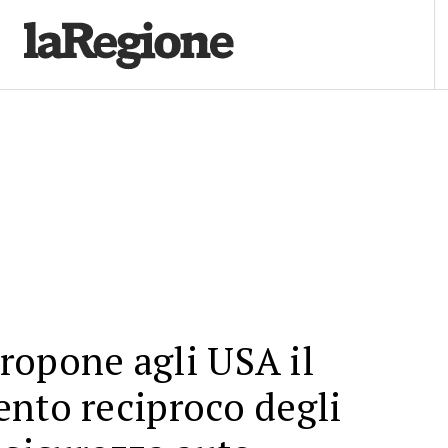
ropone agli USA il
nto reciproco degli
 sicurezza auto