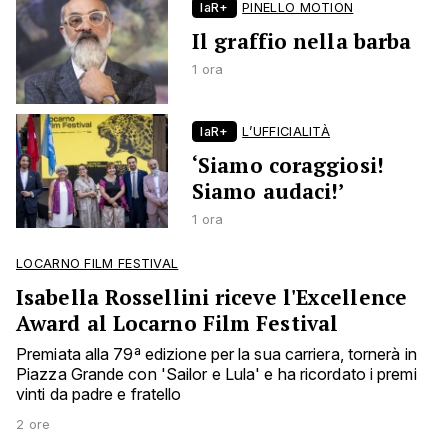
laR+
PINELLO MOTION
Il graffio nella barba
1 ora
laR+
L’UFFICIALITÀ
‘Siamo coraggiosi!
Siamo audaci!’
1 ora
LOCARNO FILM FESTIVAL
Isabella Rossellini riceve l'Excellence
Award al Locarno Film Festival
Premiata alla 79ª edizione per la sua carriera, tornerà in
Piazza Grande con 'Sailor e Lula' e ha ricordato i premi
vinti da padre e fratello
2 ore