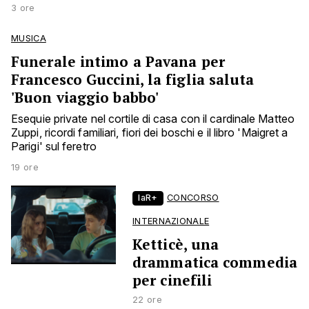
3 ore
MUSICA
Funerale intimo a Pavana per
Francesco Guccini, la figlia saluta
'Buon viaggio babbo'
Esequie private nel cortile di casa con il cardinale Matteo
Zuppi, ricordi familiari, fiori dei boschi e il libro 'Maigret a
Parigi' sul feretro
19 ore
laR+
CONCORSO
INTERNAZIONALE
Ketticè, una
drammatica commedia
per cinefili
22 ore