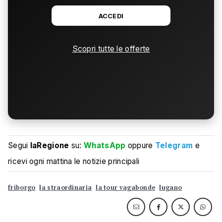
ACCEDI
Scopri tutte le offerte
Segui
laRegione
su:
WhatsApp
oppure
Telegram
e
ricevi ogni mattina le notizie principali
friborgo
la straordinaria
la tour vagabonde
lugano