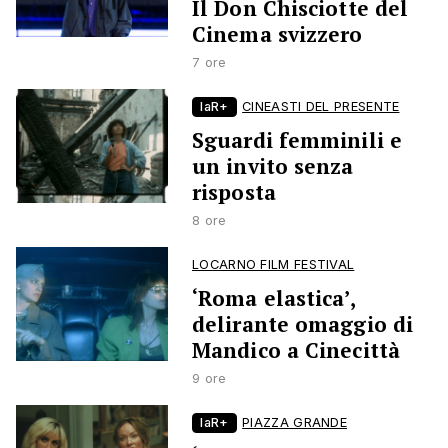
Il Don Chisciotte del
Cinema svizzero
7 ore
laR+
CINEASTI DEL PRESENTE
Sguardi femminili e
un invito senza
risposta
8 ore
LOCARNO FILM FESTIVAL
‘Roma elastica’,
delirante omaggio di
Mandico a Cinecittà
9 ore
laR+
PIAZZA GRANDE