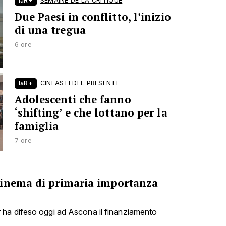
laR+
SEMAINE DE LA CRITIQUE
Due Paesi in conflitto, l’inizio
di una tregua
6 ore
laR+
CINEASTI DEL PRESENTE
Adolescenti che fanno
‘shifting’ e che lottano per la
famiglia
7 ore
cinema di primaria importanza
ha difeso oggi ad Ascona il finanziamento