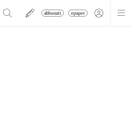
abbonati
epaper