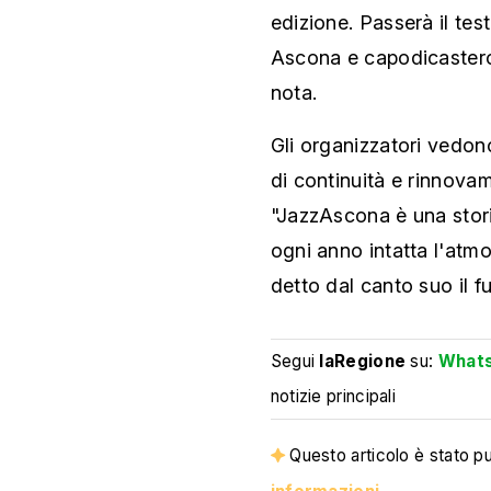
edizione. Passerà il tes
Ascona e capodicastero 
nota.
Gli organizzatori vedo
di continuità e rinnovame
"JazzAscona è una stor
ogni anno intatta l'atmo
detto dal canto suo il fu
Segui
laRegione
su:
What
notizie principali
Questo articolo è stato pub