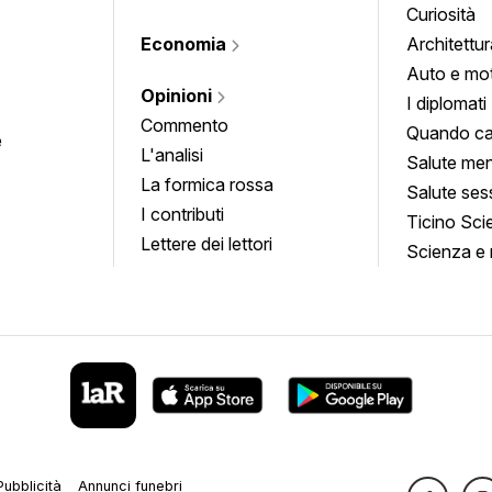
Curiosità
Economia
Architettur
Auto e mo
Opinioni
I diplomati
Commento
Quando ca
e
L'analisi
Salute men
La formica rossa
Salute ses
I contributi
Ticino Sci
Lettere dei lettori
Scienza e 
Pubblicità
Annunci funebri