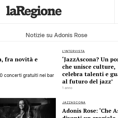
Notizie su Adonis Rose
L'INTERVISTA
, fra novità e
‘JazzAscona? Un po
che unisce culture,
celebra talenti e g
0 concerti gratuiti nei bar
al futuro del jazz’
1 anno
JAZZASCONA
Adonis Rose: ‘Che 