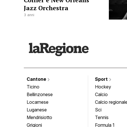
Collier e New Orleans
Jazz Orchestra
3 anni
Cantone
Sport
Ticino
Hockey
Bellinzonese
Calcio
Locarnese
Calcio regional
Luganese
Sci
Mendrisiotto
Tennis
Grigioni
Formula 1