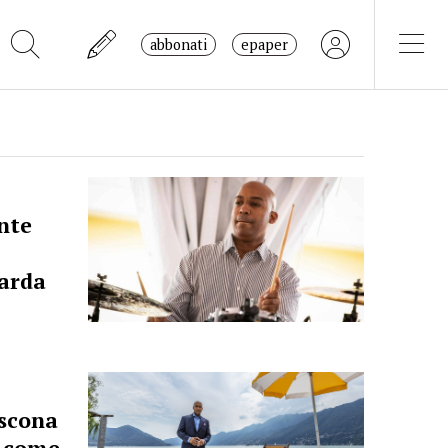
abbonati
epaper
nte
uarda
Ascona