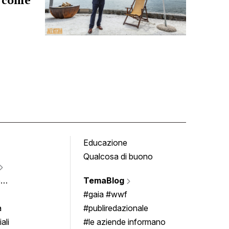
, come
Educazione
Tomb
Qualcosa di buono
Fumet
Vigne
e
TemaBlog
Scrivi
imenti
#gaia #wwf
a
#publiredazionale
ali
#le aziende informano