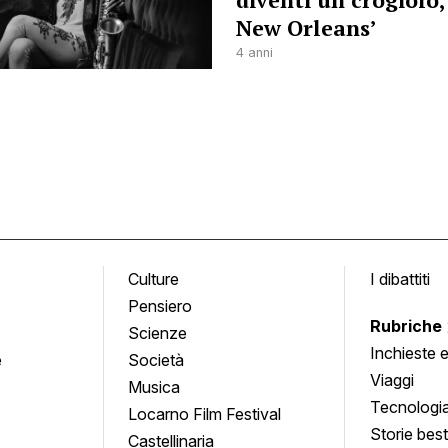
diventi un crogiolo
New Orleans’
4 anni
Culture
I dibattiti
Pensiero
Rubriche
Scienze
Inchieste 
e
Società
approfond
Viaggi
Musica
Tecnologi
Locarno Film Festival
Storie besti
Castellinaria