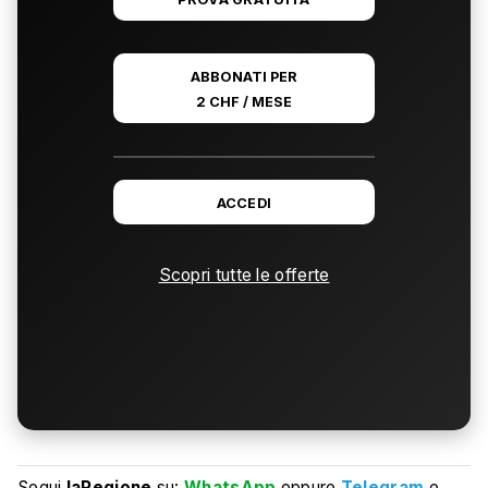
ABBONATI PER
2 CHF / MESE
ACCEDI
Scopri tutte le offerte
Segui
laRegione
su:
WhatsApp
oppure
Telegram
e