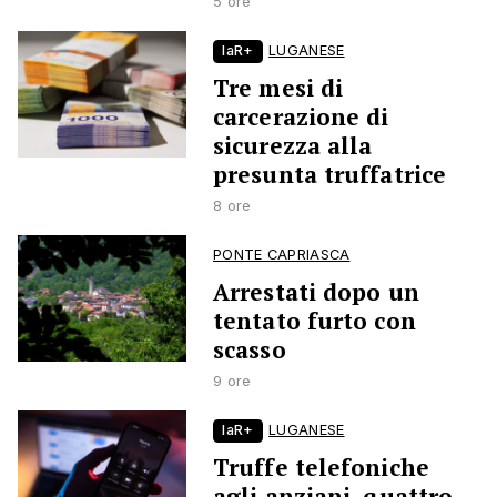
5 ore
laR+
LUGANESE
Tre mesi di
carcerazione di
sicurezza alla
presunta truffatrice
8 ore
PONTE CAPRIASCA
Arrestati dopo un
tentato furto con
scasso
9 ore
laR+
LUGANESE
Truffe telefoniche
agli anziani, quattro