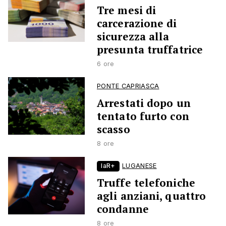
Tre mesi di
carcerazione di
sicurezza alla
presunta truffatrice
6 ore
PONTE CAPRIASCA
Arrestati dopo un
tentato furto con
scasso
8 ore
laR+
LUGANESE
Truffe telefoniche
agli anziani, quattro
condanne
8 ore