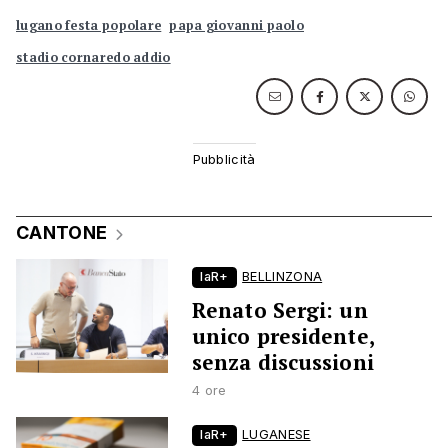
lugano festa popolare
papa giovanni paolo
stadio cornaredo addio
CANTONE
laR+
BELLINZONA
Renato Sergi: un
unico presidente,
senza discussioni
4 ore
laR+
LUGANESE