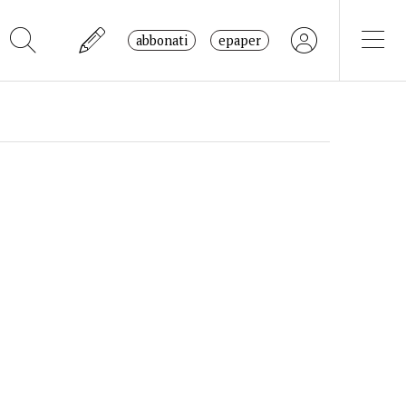
abbonati
epaper