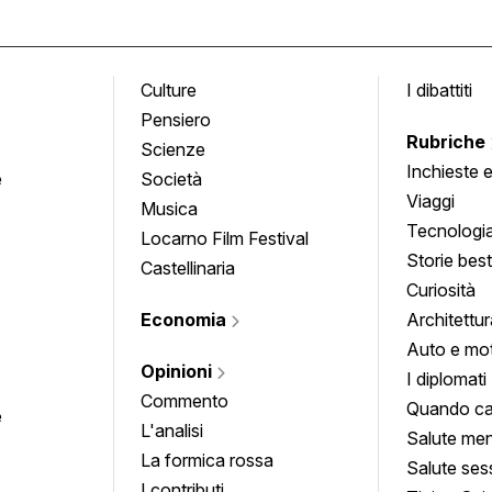
Culture
I dibattiti
Pensiero
Rubriche
Scienze
Inchieste 
e
Società
approfond
Viaggi
Musica
Tecnologi
Locarno Film Festival
Storie besti
Castellinaria
Curiosità
Economia
Architettur
Auto e mo
Opinioni
I diplomati
Commento
Quando ca
e
L'analisi
Salute men
La formica rossa
Salute ses
I contributi