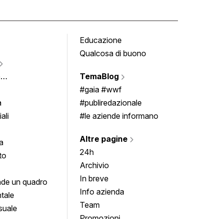
Educazione
Tomb
Qualcosa di buono
Fumet
Vigne
e
TemaBlog
Scrivi
imenti
#gaia #wwf
a
#publiredazionale
ali
#le aziende informano
Altre pagine
a
24h
to
Archivio
In breve
de un quadro
Info azienda
tale
Team
suale
Promozioni