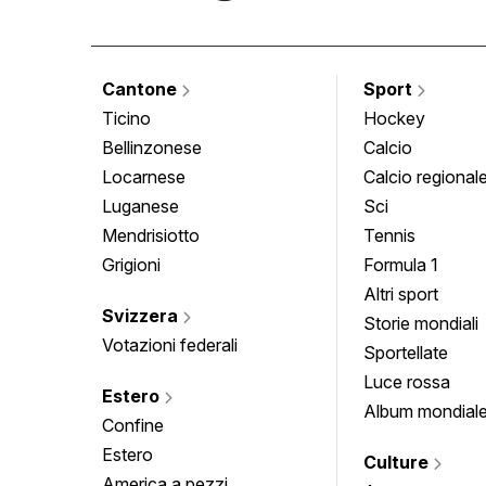
Cantone
Sport
Ticino
Hockey
Bellinzonese
Calcio
Locarnese
Calcio regional
Luganese
Sci
Mendrisiotto
Tennis
Grigioni
Formula 1
Altri sport
Svizzera
Storie mondiali
Votazioni federali
Sportellate
Luce rossa
Estero
Album mondial
Confine
Estero
Culture
America a pezzi