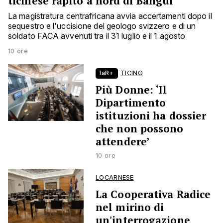
ticinese rapito a nord di Bangui
La magistratura centrafricana avvia accertamenti dopo il
sequestro e l'uccisione del geologo svizzero e di un
soldato FACA avvenuti tra il 31 luglio e il 1 agosto
10 ore
laR+
TICINO
Più Donne: ‘Il
Dipartimento
istituzioni ha dossier
che non possono
attendere’
10 ore
LOCARNESE
La Cooperativa Radice
nel mirino di
un'interrogazione