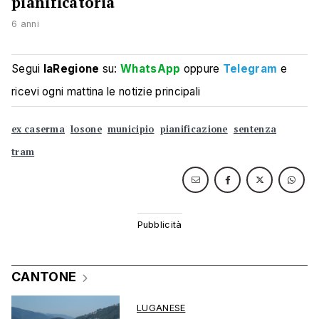
pianificatoria
6 anni
Segui
laRegione
su:
WhatsApp
oppure
Telegram
e
ricevi ogni mattina le notizie principali
ex caserma
losone
municipio
pianificazione
sentenza
tram
CANTONE
LUGANESE