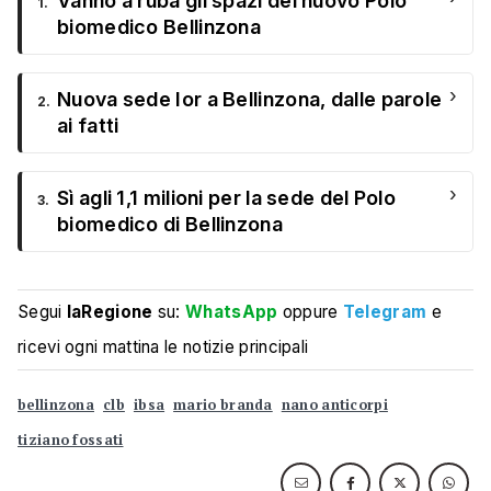
Vanno a ruba gli spazi del nuovo Polo
1.
biomedico Bellinzona
›
Nuova sede Ior a Bellinzona, dalle parole
2.
ai fatti
›
Sì agli 1,1 milioni per la sede del Polo
3.
biomedico di Bellinzona
Segui
laRegione
su:
WhatsApp
oppure
Telegram
e
ricevi ogni mattina le notizie principali
bellinzona
clb
ibsa
mario branda
nano anticorpi
tiziano fossati