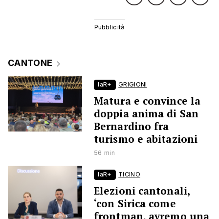
CANTONE
laR+
GRIGIONI
Matura e convince la
doppia anima di San
Bernardino fra
turismo e abitazioni
56 min
laR+
TICINO
Elezioni cantonali,
‘con Sirica come
frontman, avremo una