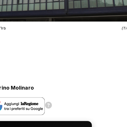
’Irb
(T
ino Molinaro