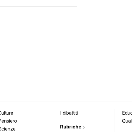
Culture
I dibattiti
Edu
Pensiero
Qual
Rubriche
Scienze