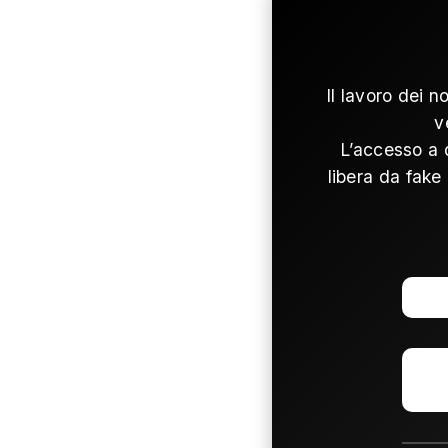
Il lavoro dei n
v
L’accesso a 
libera da fake 