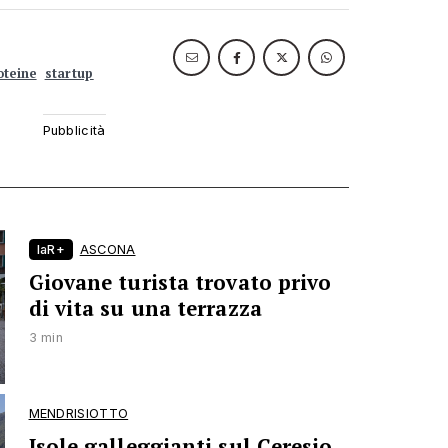
oteine
startup
laR+
ASCONA
Giovane turista trovato privo
di vita su una terrazza
3 min
MENDRISIOTTO
Isole galleggianti sul Ceresio