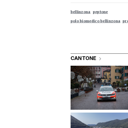
bellinzona
peptone
polo biomedico bellinzona
pr
CANTONE