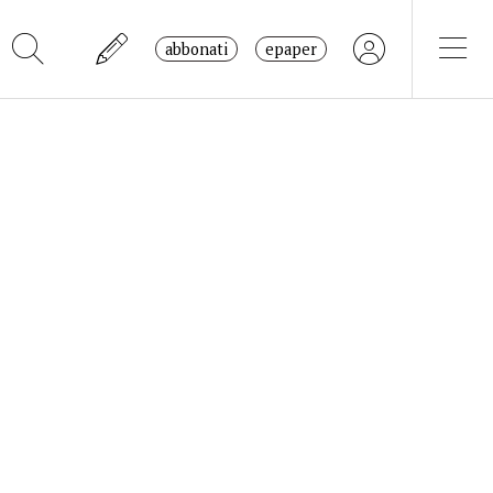
abbonati
epaper