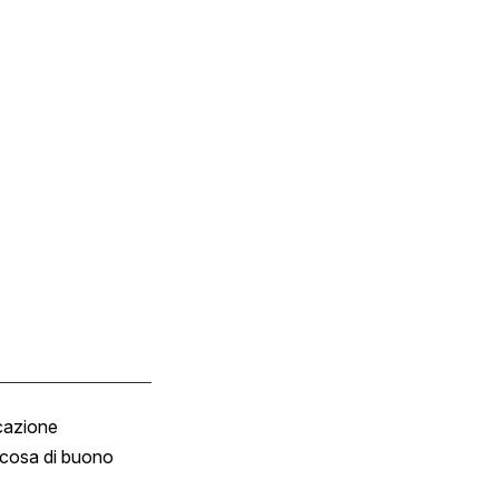
cazione
Tombola
cosa di buono
Fumetto
Vignette