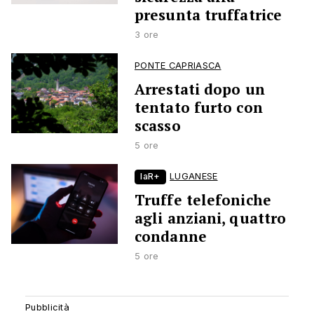
presunta truffatrice
3 ore
PONTE CAPRIASCA
Arrestati dopo un
tentato furto con
scasso
5 ore
laR+
LUGANESE
Truffe telefoniche
agli anziani, quattro
condanne
5 ore