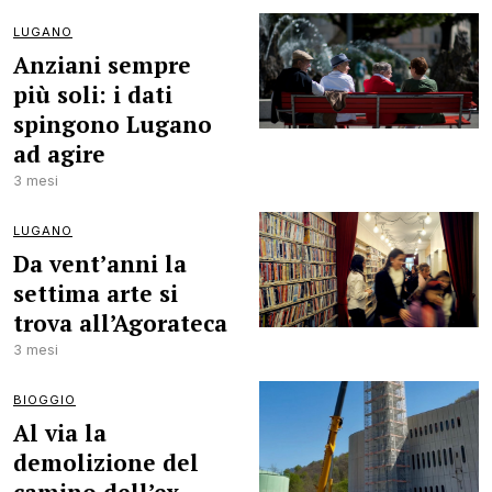
LUGANO
Anziani sempre
più soli: i dati
spingono Lugano
ad agire
3 mesi
LUGANO
Da vent’anni la
settima arte si
trova all’Agorateca
3 mesi
BIOGGIO
Al via la
demolizione del