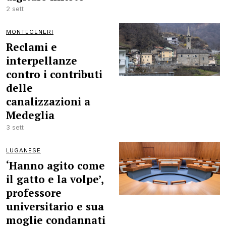
2 sett
MONTECENERI
Reclami e
interpellanze
contro i contributi
delle
canalizzazioni a
Medeglia
3 sett
LUGANESE
‘Hanno agito come
il gatto e la volpe’,
professore
universitario e sua
moglie condannati