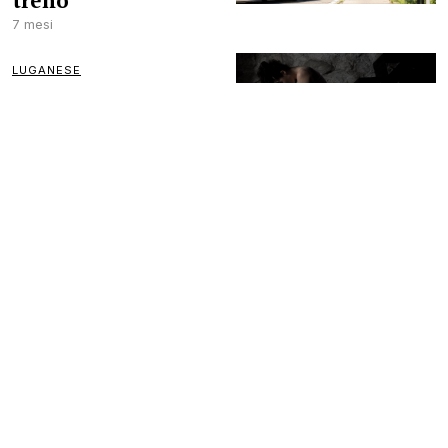
treno
7 mesi
LUGANESE
Da un
inseguimento
all’aggressione
sessuale:
condannato un
23enne
7 mesi
LUGANO
Luce, accessibilità
e modernità: il
sottopasso di
Besso si presenta
7 mesi