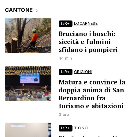
CANTONE
laR+
LOCARNESE
Bruciano i boschi:
siccità e fulmini
sfidano i pompieri
44 min
laR+
GRIGIONI
Matura e convince la
doppia anima di San
Bernardino fra
turismo e abitazioni
3 ore
laR+
TICINO