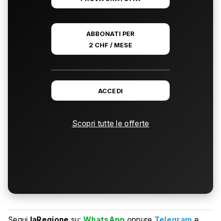
ABBONATI PER
2 CHF / MESE
ACCEDI
Scopri tutte le offerte
Segui
laRegione
su:
WhatsApp
oppure
Telegram
e