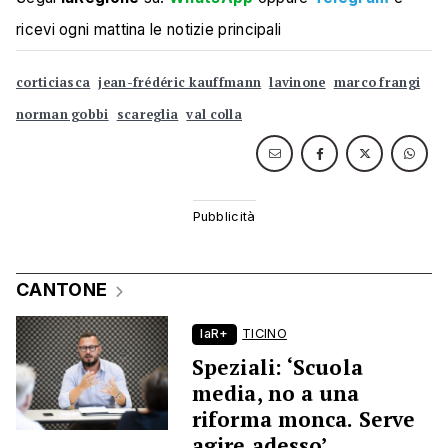
ricevi ogni mattina le notizie principali
corticiasca
jean-frédéric kauffmann
lavinone
marco frangi
norman gobbi
scareglia
val colla
CANTONE
laR+
TICINO
Speziali: ‘Scuola
media, no a una
riforma monca. Serve
agire adesso’