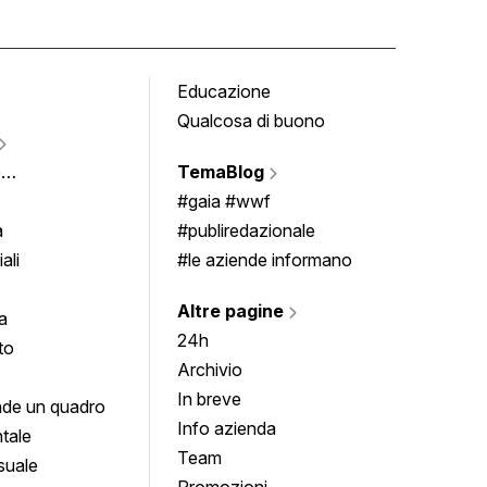
Educazione
Tomb
Qualcosa di buono
Fumet
Vigne
e
TemaBlog
Scrivi
imenti
#gaia #wwf
a
#publiredazionale
ali
#le aziende informano
Altre pagine
a
24h
to
Archivio
In breve
de un quadro
Info azienda
tale
Team
suale