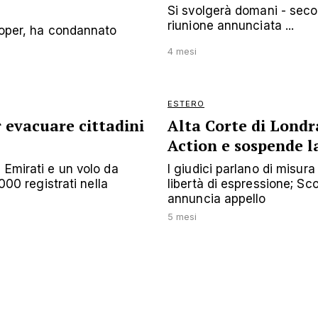
Si svolgerà domani - secon
riunione annunciata ...
Cooper, ha condannato
4 mesi
ESTERO
r evacuare cittadini
Alta Corte di Londra
Action e sospende l
 Emirati e un volo da
I giudici parlano di misur
.000 registrati nella
libertà di espressione; Sc
annuncia appello
5 mesi