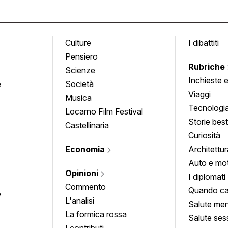
Culture
I dibattiti
Pensiero
Rubriche
Scienze
Inchieste 
e
Società
approfond
Viaggi
Musica
Tecnologi
Locarno Film Festival
Storie besti
Castellinaria
Curiosità
Economia
Architettur
Auto e mo
Opinioni
I diplomati
Commento
Quando ca
e
L'analisi
Salute men
La formica rossa
Salute ses