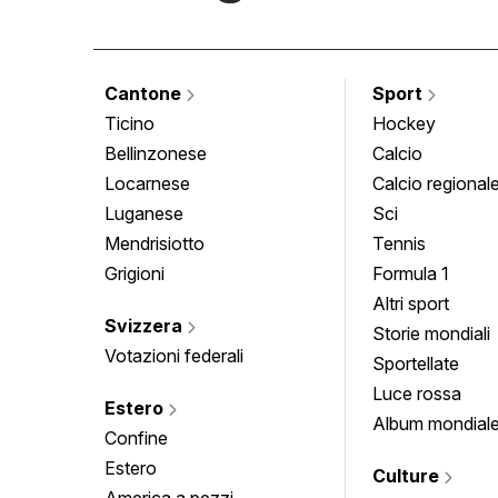
Cantone
Sport
Ticino
Hockey
Bellinzonese
Calcio
Locarnese
Calcio regional
Luganese
Sci
Mendrisiotto
Tennis
Grigioni
Formula 1
Altri sport
Svizzera
Storie mondiali
Votazioni federali
Sportellate
Luce rossa
Estero
Album mondial
Confine
Estero
Culture