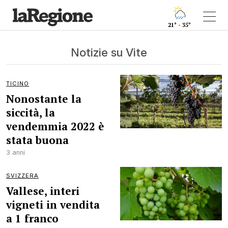
21° - 35°
Notizie su Vite
TICINO
Nonostante la
siccità, la
vendemmia 2022 è
stata buona
3 anni
SVIZZERA
Vallese, interi
vigneti in vendita
a 1 franco