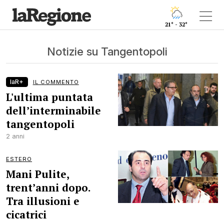
21° - 32°
Notizie su Tangentopoli
laR+
IL COMMENTO
L'ultima puntata
dell’interminabile
tangentopoli
2 anni
ESTERO
Mani Pulite,
trent’anni dopo.
Tra illusioni e
cicatrici