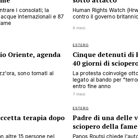
fame
sotto attacco'
trare i consolati; la
Human Rights Watch (Hrw)
 acque internazionali e 87
contro il governo britannico
 fame
6 mesi
ESTERO
dio Oriente, agenda
Cinque detenuti di 
40 giorni di scioper
z'ora, sono tornati al
La protesta coinvolge otto 
legato al bando per "terror
entro fine anno
7 mesi
ESTERO
ccetta terapia dopo
Padre di una delle v
sciopero della fame
n altre 15 persone nel
Panos Routsi chiede l'auto