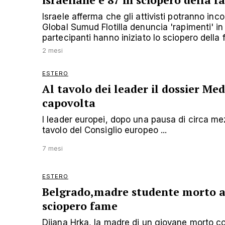
israeliane e 87 in sciopero della 
Israele afferma che gli attivisti potranno incon
Global Sumud Flotilla denuncia 'rapimenti' in
partecipanti hanno iniziato lo sciopero della
2 mesi
ESTERO
Al tavolo dei leader il dossier Me
capovolta
I leader europei, dopo una pausa di circa mez
tavolo del Consiglio europeo ...
7 mesi
ESTERO
Belgrado,madre studente morto a
sciopero fame
Dijana Hrka, la madre di un giovane morto co