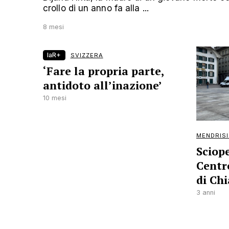
crollo di un anno fa alla ...
8 mesi
laR+
SVIZZERA
‘Fare la propria parte,
antidoto all’inazione’
10 mesi
MENDRIS
Sciop
Centro
di Ch
3 anni