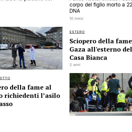
corpo del figlio morto a 2
DNA
10 mesi
ESTERO
Sciopero della fame
Gaza all'esterno de
Casa Bianca
2 anni
IOTTO
ero della fame al
 richiedenti l’asilo
iasso