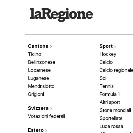
Cantone
Sport
Ticino
Hockey
Bellinzonese
Calcio
Locarnese
Calcio regional
Luganese
Sci
Mendrisiotto
Tennis
Grigioni
Formula 1
Altri sport
Svizzera
Storie mondiali
Votazioni federali
Sportellate
Luce rossa
Estero