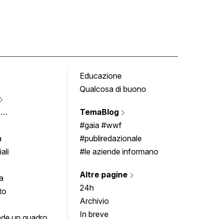
Educazione
Tomb
Qualcosa di buono
Fumet
Vigne
e
TemaBlog
Scrivi
imenti
#gaia #wwf
a
#publiredazionale
ali
#le aziende informano
Altre pagine
a
24h
to
Archivio
In breve
de un quadro