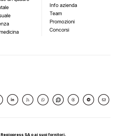
Info azienda
tale
Team
suale
Promozioni
enza
Concorsi
medicina
 Regiopress SA o ai suoi fornitori.