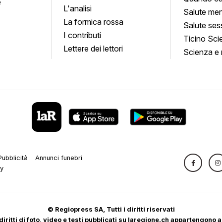
e
L'analisi
Salute men
La formica rossa
Salute ses
I contributi
Ticino Sci
Lettere dei lettori
Scienza e 
Pubblicità
Annunci funebri
cy
© Regiopress SA, Tutti i diritti riservati
 diritti di foto, video e testi pubblicati su laregione.ch appartengono a