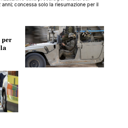
2 anni; concessa solo la riesumazione per il
 per
lla