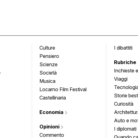
Culture
I dibattiti
Pensiero
Rubriche
Scienze
Inchieste 
e
Società
approfond
Viaggi
Musica
Tecnologi
Locarno Film Festival
Storie besti
Castellinaria
Curiosità
Economia
Architettur
Auto e mo
Opinioni
I diplomati
Commento
Quando ca