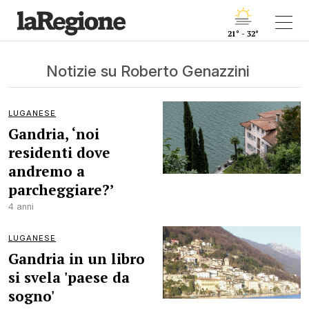
21° - 32°
Notizie su Roberto Genazzini
LUGANESE
Gandria, ‘noi
residenti dove
andremo a
parcheggiare?’
4 anni
LUGANESE
Gandria in un libro
si svela 'paese da
sogno'